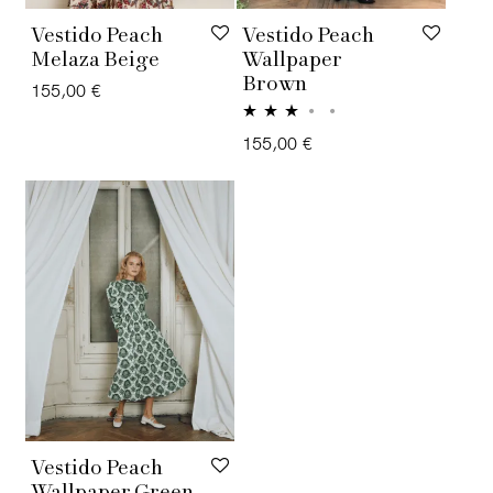
Vestido Peach
Vestido Peach
Melaza Beige
Wallpaper
Brown
155,00
€
Valorado
155,00
€
con
3.00
de
5
Vestido Peach