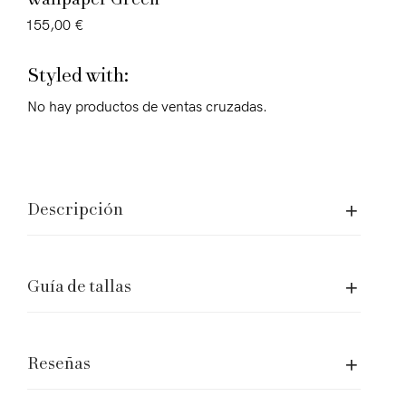
Wallpaper Green
155,00
€
Styled with:
No hay productos de ventas cruzadas.
Descripción
Asistencia y Legales
Guía de tallas
Cuidados de las prendas
Envíos & Devoluciones
Sistema de tallas
Reseñas
Gestionar un Cambio o Devolución