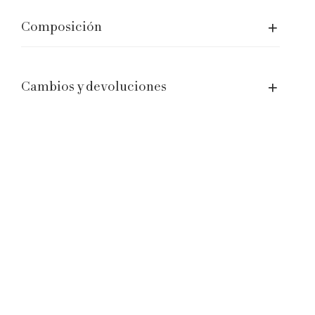
Aviso legal
Composición
Términos del servicio
Trabaja con nosotros
Cambios y devoluciones
Contactos
Atención al cliente: hello@laganinistudio.com
Wholesale: wholesale@laganinistudio.com
Press y PR: press@laganinistudio.com
RRHH: jobs@laganinistudio.com
BE THE FIRST TO KNOW OUR SPECIAL EVENTS,
SALES AND MORE