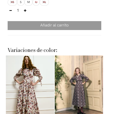
XS
S
M
L
XL
Añadir al carrito
Variaciones de color: