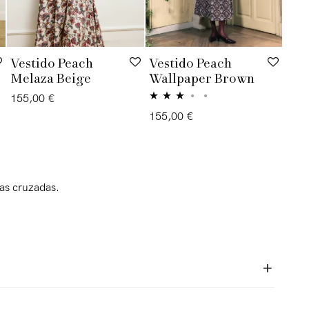
Vestido Peach
Vestido Peach
Melaza Beige
Wallpaper Brown
155,00
€
Valorado
155,00
€
con
3.00
de
5
as cruzadas.