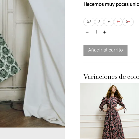
Hacemos muy pocas uni
XS
S
M
L
XL
Añadir al carrito
Variaciones de colo