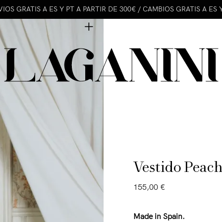
IOS GRATIS A ES Y PT A PARTIR DE 300€ / CAMBIOS GRATIS A ES 
Vestido Peac
155,00
€
Made in Spain.