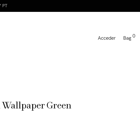
Y PT
0
Acceder
Bag
h Wallpaper Green